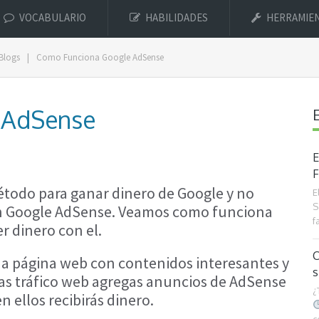
VOCABULARIO
HABILIDADES
HERRAMIE
Blogs
|
Como Funciona Google AdSense
 AdSense
E
F
todo para ganar dinero de Google y no
E
S
on Google AdSense. Veamos como funciona
f
 dinero con el.
C
na página web con contenidos interesantes y
s
as tráfico web agregas anuncios de AdSense
¿
 ellos recibirás dinero.