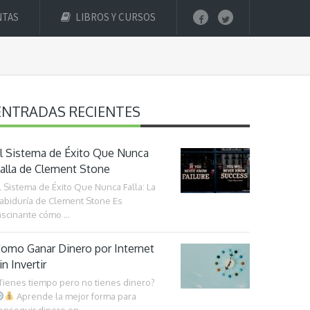
NTAS
LIBROS Y CURSOS
ENTRADAS RECIENTES
l Sistema de Éxito Que Nunca
alla de Clement Stone
l Sistema de Éxito Que Nunca Falla: La
abiduría de Clement Stone Es
ascinante cómo …
omo Ganar Dinero por Internet
in Invertir
Tienes tiempo pero no tienes dinero?
Aprende la mejor forma para