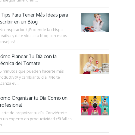
onseguir dinero en …
 Tips Para Tener Más Ideas para
scribir en un Blog
Sin inspiración? ¡Enciende la chispa
reativa y dale vida a tu blog con estos
onsejos! …
ómo Planear Tu Día con la
écnica del Tomate
5 minutos que pueden hacerte más
roductiv@ y cambiar tu día. ¿No te
lcanza el …
omo Organizar tu Día Como un
rofesional
l arte de organizar tu día: Conviértete
n un experto en productividad «Si fallas
n …