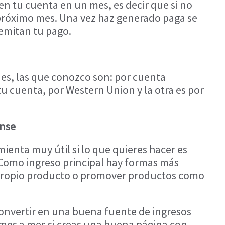
en tu cuenta en un mes, es decir que si no
l próximo mes. Una vez haz generado paga se
emitan tu pago.
es, las que conozco son: por cuenta
u cuenta, por Western Union y la otra es por
ense
enta muy útil si lo que quieres hacer es
. Como ingreso principal hay formas más
 propio producto o promover productos como
onvertir en una buena fuente de ingresos
 mes a mes si creas una buena página con