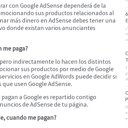
c
erar con Google AdSense dependerá de la
omocionando sus productos relacionados al
6
ganar más dinero en AdSense debes tener una
E
vo donde existan varios anunciantes
¿
c
c
en me paga?
C
T
pero indirectamente lo hacen los distintos
cionar sus productos por medio de Google
2
p
ervicios en Google AdWords puede decidir si
a
s que usen Google AdSense.
C
 pagan a Google es repartido contigo
P
anuncios de AdSense de tu página.
E
e
me, cuando me pagan?
e