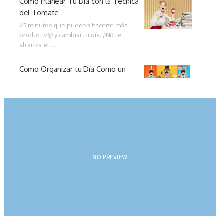
Cómo Planear Tu Día con la Técnica
del Tomate
25 minutos que pueden hacerte más
productiv@ y cambiar tu día. ¿No te
alcanza el …
Como Organizar tu Día Como un
Profesional
El arte de organizar tu día: Conviértete
en un experto en productividad «Si fallas
en …