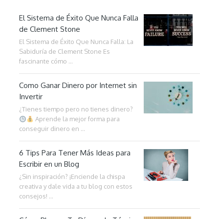
El Sistema de Éxito Que Nunca Falla
de Clement Stone
El Sistema de Éxito Que Nunca Falla: La
Sabiduría de Clement Stone Es
fascinante cómo …
Como Ganar Dinero por Internet sin
Invertir
¿Tienes tiempo pero no tienes dinero?
Aprende la mejor forma para
conseguir dinero en …
6 Tips Para Tener Más Ideas para
Escribir en un Blog
¿Sin inspiración? ¡Enciende la chispa
creativa y dale vida a tu blog con estos
consejos! …